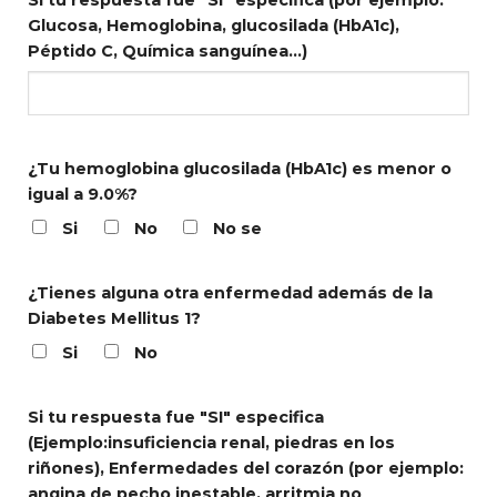
Si tu respuesta fue "SI" especifica (por ejemplo:
Glucosa, Hemoglobina, glucosilada (HbA1c),
Péptido C, Química sanguínea...)
¿Tu hemoglobina glucosilada (HbA1c) es menor o
igual a 9.0%?
Si
No
No se
¿Tienes alguna otra enfermedad además de la
Diabetes Mellitus 1?
Si
No
Si tu respuesta fue "SI" especifica
(Ejemplo:insuficiencia renal, piedras en los
riñones),
Enfermedades del corazón (por ejemplo:
angina de pecho inestable, arritmia no