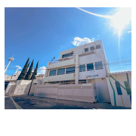
bioequivalencia y biodisponibilidad.
También cuenta con unidades
analíticas para pruebas de disolución y
evaluación de biosimilares desde 2012 y
2017, respectivamente.
Destacando como el primer ATP del
país en evaluación de biosimilares en
2016, CECYPE sigue siendo líder en
investigación clínica y análisis en la
región.
CECYPE conduce ensayos clínicos
para los siguientes tipos de
moléculas