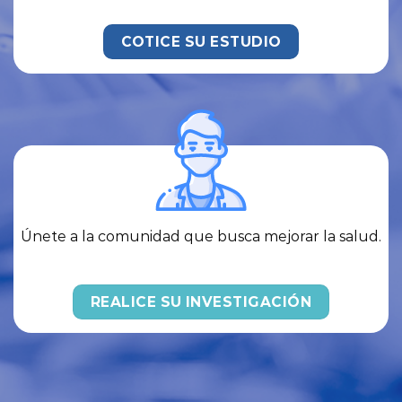
Acceda a la frontera de oportunidades en salud, sea
personal o para un ser querido.
COMENZAR BÚSQUEDA
Realiza estudios de investigación clínica
multicéntricos.